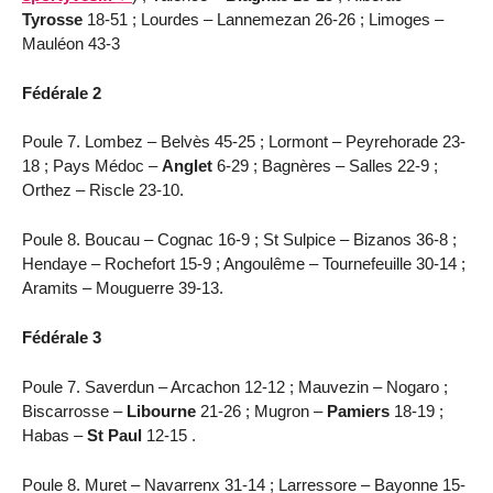
Tyrosse
18-51 ; Lourdes – Lannemezan 26-26 ; Limoges –
Mauléon 43-3
Fédérale 2
Poule 7. Lombez – Belvès 45-25 ; Lormont – Peyrehorade 23-
18 ; Pays Médoc –
Anglet
6-29 ; Bagnères – Salles 22-9 ;
Orthez – Riscle 23-10.
Poule 8. Boucau – Cognac 16-9 ; St Sulpice – Bizanos 36-8 ;
Hendaye – Rochefort 15-9 ; Angoulême – Tournefeuille 30-14 ;
Aramits – Mouguerre 39-13.
Fédérale 3
Poule 7. Saverdun – Arcachon 12-12 ; Mauvezin – Nogaro ;
Biscarrosse –
Libourne
21-26 ; Mugron –
Pamiers
18-19 ;
Habas –
St Paul
12-15 .
Poule 8. Muret – Navarrenx 31-14 ; Larressore – Bayonne 15-