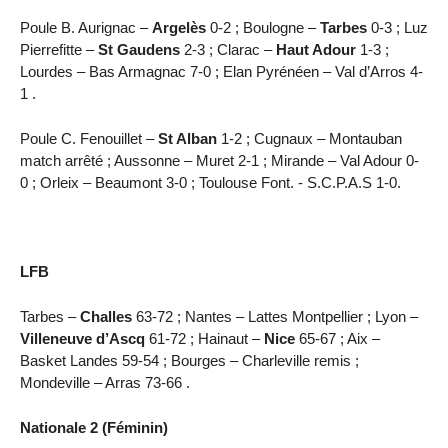
Poule B. Aurignac –
Argelès
0-2 ; Boulogne –
Tarbes
0-3 ; Luz
Pierrefitte –
St Gaudens
2-3 ; Clarac –
Haut Adour
1-3 ;
Lourdes – Bas Armagnac 7-0 ; Elan Pyrénéen – Val d’Arros 4-
1 .
Poule C. Fenouillet –
St Alban
1-2 ; Cugnaux – Montauban
match arrêté ; Aussonne – Muret 2-1 ; Mirande – Val Adour 0-
0 ; Orleix – Beaumont 3-0 ; Toulouse Font. - S.C.P.A.S 1-0.
LFB
Tarbes –
Challes
63-72 ; Nantes – Lattes Montpellier ; Lyon –
Villeneuve d’Ascq
61-72 ; Hainaut –
Nice
65-67 ; Aix –
Basket Landes 59-54 ; Bourges – Charleville remis ;
Mondeville – Arras 73-66 .
Nationale 2 (Féminin)