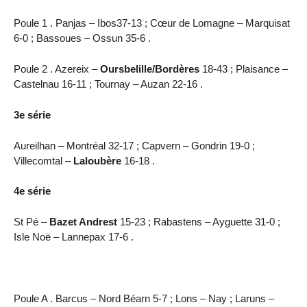
Poule 1 . Panjas – Ibos37-13 ; Cœur de Lomagne – Marquisat
6-0 ; Bassoues – Ossun 35-6 .
Poule 2 . Azereix –
Oursbelille/Bordères
18-43 ; Plaisance –
Castelnau 16-11 ; Tournay – Auzan 22-16 .
3e série
Aureilhan – Montréal 32-17 ; Capvern – Gondrin 19-0 ;
Villecomtal –
Laloubère
16-18 .
4e série
St Pé –
Bazet Andrest
15-23 ; Rabastens – Ayguette 31-0 ;
Isle Noë – Lannepax 17-6 .
Poule A . Barcus – Nord Béarn 5-7 ; Lons – Nay ; Laruns –