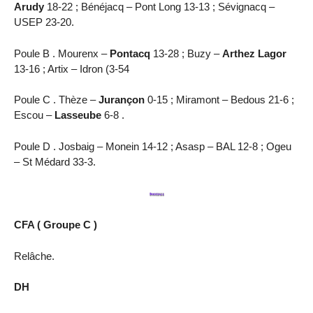
Arudy
18-22 ; Bénéjacq – Pont Long 13-13 ; Sévignacq –
USEP 23-20.
Poule B . Mourenx –
Pontacq
13-28 ; Buzy –
Arthez Lagor
13-16 ; Artix – Idron (3-54
Poule C . Thèze –
Jurançon
0-15 ; Miramont – Bedous 21-6 ;
Escou –
Lasseube
6-8 .
Poule D . Josbaig – Monein 14-12 ; Asasp – BAL 12-8 ; Ogeu
– St Médard 33-3.
CFA ( Groupe C )
Relâche.
DH