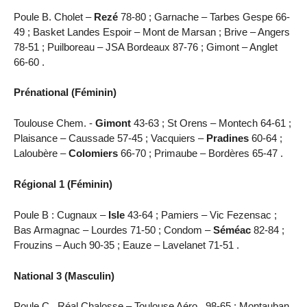
Poule B. Cholet –
Rezé
78-80 ; Garnache – Tarbes Gespe 66-
49 ; Basket Landes Espoir – Mont de Marsan ; Brive – Angers
78-51 ; Puilboreau – JSA Bordeaux 87-76 ; Gimont – Anglet
66-60 .
Prénational (Féminin)
Toulouse Chem. -
Gimont
43-63 ; St Orens – Montech 64-61 ;
Plaisance – Caussade 57-45 ; Vacquiers –
Pradines
60-64 ;
Laloubère –
Colomiers
66-70 ; Primaube – Bordères 65-47 .
Régional 1 (Féminin)
Poule B : Cugnaux –
Isle
43-64 ; Pamiers – Vic Fezensac ;
Bas Armagnac – Lourdes 71-50 ; Condom –
Séméac
82-84 ;
Frouzins – Auch 90-35 ; Eauze – Lavelanet 71-51 .
National 3 (Masculin)
Poule C . Réal Chalosse – Toulouse Aéro . 98-65 ; Montauban