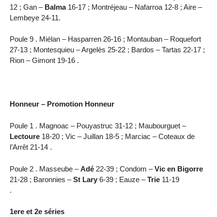
12 ; Gan –
Balma
16-17 ; Montréjeau – Nafarroa 12-8 ; Aire –
Lembeye 24-11.
Poule 9 . Miélan – Hasparren 26-16 ; Montauban – Roquefort
27-13 ; Montesquieu – Argelès 25-22 ; Bardos – Tartas 22-17 ;
Rion – Gimont 19-16 .
Honneur – Promotion Honneur
Poule 1 . Magnoac – Pouyastruc 31-12 ; Maubourguet –
Lectoure
18-20 ; Vic – Juillan 18-5 ; Marciac – Coteaux de
l’Arrêt 21-14 .
Poule 2 . Masseube –
Adé
22-39 ; Condom –
Vic en Bigorre
21-28 ; Baronnies –
St Lary
6-39 ; Eauze –
Trie
11-19
.
1ere et 2e séries