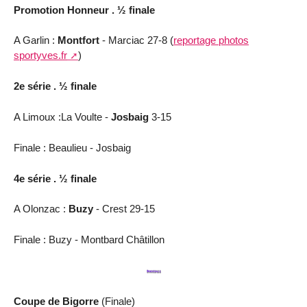
Promotion Honneur . ½ finale
A Garlin :
Montfort
- Marciac 27-8 (
reportage photos
sportyves.fr
)
2e série . ½ finale
A Limoux :La Voulte -
Josbaig
3-15
Finale : Beaulieu - Josbaig
4e série . ½ finale
A Olonzac :
Buzy
- Crest 29-15
Finale : Buzy - Montbard Châtillon
Coupe de Bigorre
(Finale)