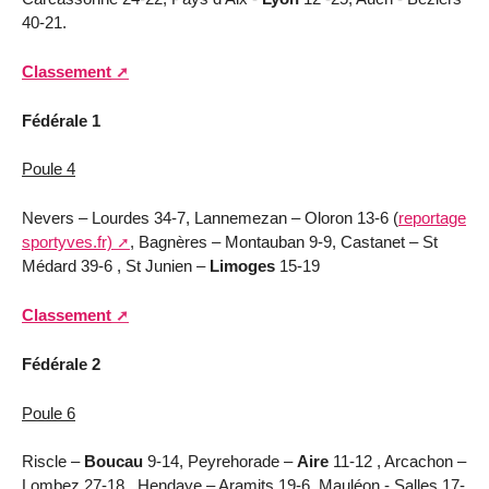
40-21.
Classement
Fédérale 1
Poule 4
Nevers – Lourdes 34-7, Lannemezan – Oloron 13-6 (
reportage
sportyves.fr)
, Bagnères – Montauban 9-9, Castanet – St
Médard 39-6 , St Junien –
Limoges
15-19
Classement
Fédérale 2
Poule 6
Riscle –
Boucau
9-14, Peyrehorade –
Aire
11-12 , Arcachon –
Lombez 27-18 , Hendaye – Aramits 19-6, Mauléon - Salles 17-