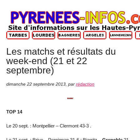
Les matchs et résultats du
week-end (21 et 22
septembre)
dimanche 22 septembre 2013
,
par
rédaction
TOP 14
Le 20 sept. : Montpellier – Clermont 43-3 .
Le 21 sept. : Brive – Perpignan 31-6 ; Biarritz –
Grenoble
21-