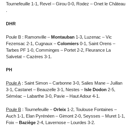
Tournefeuille 1-1, Revel – Girou 0-0, Rodez – Onet le Château
.
DHR
Poule B : Ramonville –
Montauban
1-3, Luzenac – Vic
Fezensac 2-1, Cugnaux –
Colomiers
0-1, Saint Orens –
Tarbes PF 1-0, Comminges – Portet 2-2, Fleurance La
Salvetat – Cazères 3-1.
PH
Poule A
: Saint Simon – Carbonne 3-0, Salies Mane – Juillan
3-1, Castanet – Beauzelle 3-1, Nestes –
Isle Dodon
2-5,
Séméac – Labarthe 3-0, Pavie – Haut Adour 4-1.
Poule B
: Tournefeuille –
Orleix
1-2, Toulouse Fontaines –
Auch 1-1, Elan Pyrénéen – Gimont 2-0, Seysses – Muret 1-1,
Foix –
Baziège
2-4, Lavernose – Lourdes 3-2.