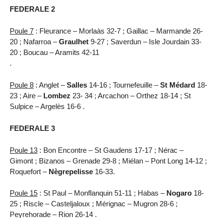
FEDERALE 2
Poule 7
: Fleurance – Morlaàs 32-7 ; Gaillac – Marmande 26-
20 ; Nafarroa –
Graulhet
9-27 ; Saverdun – Isle Jourdain 33-
20 ; Boucau – Aramits 42-11
.
Poule 8
: Anglet –
Salles
14-16 ; Tournefeuille –
St Médard
18-
23 ; Aire –
Lombez
23- 34 ; Arcachon – Orthez 18-14 ; St
Sulpice – Argelès 16-6 .
FEDERALE 3
Poule 13
: Bon Encontre – St Gaudens 17-17 ; Nérac –
Gimont ; Bizanos – Grenade 29-8 ; Miélan – Pont Long 14-12 ;
Roquefort –
Nègrepelisse
16-33.
Poule 15
: St Paul – Monflanquin 51-11 ; Habas –
Nogaro
18-
25 ; Riscle – Casteljaloux ; Mérignac – Mugron 28-6 ;
Peyrehorade – Rion 26-14 .