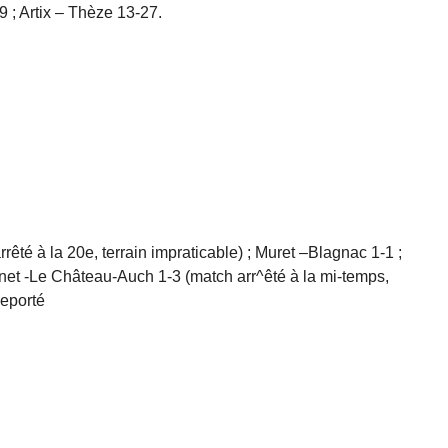
 ; Artix – Thèze 13-27.
êté à la 20e, terrain impraticable) ; Muret –Blagnac 1-1 ;
net -Le Château-Auch 1-3 (match arr^êté à la mi-temps,
Reporté