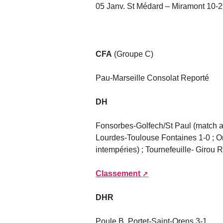
05 Janv. St Médard – Miramont 10-29
CFA
(Groupe C)
Pau-Marseille Consolat Reporté
DH
Fonsorbes-Golfech/St Paul (match arr
Lourdes-Toulouse Fontaines 1-0 ; O
intempéries) ; Tournefeuille- Girou 
Classement
DHR
Poule B. Portet-Saint-Orens 3-1