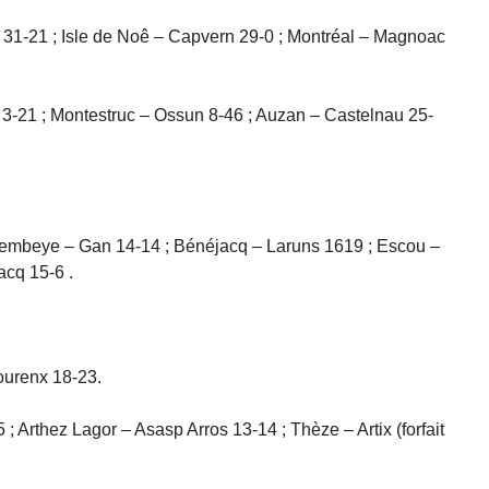
31-21 ; Isle de Noê – Capvern 29-0 ; Montréal – Magnoac
3-21 ; Montestruc – Ossun 8-46 ; Auzan – Castelnau 25-
 Lembeye – Gan 14-14 ; Bénéjacq – Laruns 1619 ; Escou –
acq 15-6 .
ourenx 18-23.
 Arthez Lagor – Asasp Arros 13-14 ; Thèze – Artix (forfait