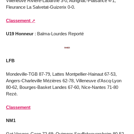
Villeneuve Rivière-Labarthe 3-0, Aurignac-Plaisance 4-1,
Fleurance La Salvetat-Guizerix 0-0.
Classement
U19 Honneur
: Balma-Lourdes Reporté
LFB
Mondeville-TGB 87-79, Lattes Montpellier-Hainaut 67-53,
Angers-Charleville Mézières 62-78, Villeneuve d’Ascq-Lyon
80-62, Bourges-Basket Landes 67-60, Nice-Nantes 71-80
Rezé.
Classement
NM1
Get Vosges-Caen 72-69, Quimper-Souffelweyersheim 80-52,