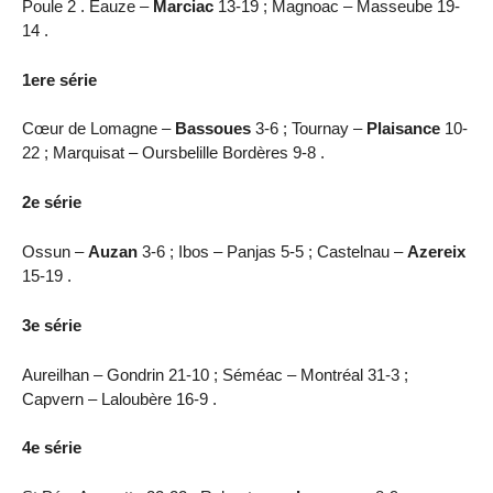
Poule 2 . Eauze –
Marciac
13-19 ; Magnoac – Masseube 19-
14 .
1ere série
Cœur de Lomagne –
Bassoues
3-6 ; Tournay –
Plaisance
10-
22 ; Marquisat – Oursbelille Bordères 9-8 .
2e série
Ossun –
Auzan
3-6 ; Ibos – Panjas 5-5 ; Castelnau –
Azereix
15-19 .
3e série
Aureilhan – Gondrin 21-10 ; Séméac – Montréal 31-3 ;
Capvern – Laloubère 16-9 .
4e série