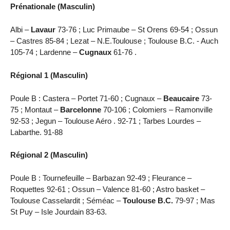
Prénationale (Masculin)
Albi –
Lavaur
73-76 ; Luc Primaube – St Orens 69-54 ; Ossun
– Castres 85-84 ; Lezat – N.E.Toulouse ; Toulouse B.C. - Auch
105-74 ; Lardenne –
Cugnaux
61-76 .
Régional 1 (Masculin)
Poule B : Castera – Portet 71-60 ; Cugnaux –
Beaucaire
73-
75 ; Montaut –
Barcelonne
70-106 ; Colomiers – Ramonville
92-53 ; Jegun – Toulouse Aéro . 92-71 ; Tarbes Lourdes –
Labarthe. 91-88
Régional 2 (Masculin)
Poule B : Tournefeuille – Barbazan 92-49 ; Fleurance –
Roquettes 92-61 ; Ossun – Valence 81-60 ; Astro basket –
Toulouse Casselardit ; Séméac –
Toulouse B.C.
79-97 ; Mas
St Puy – Isle Jourdain 83-63.