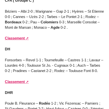
CFA ( Groupe C )
Béziers – Albi 2-0 ; Marignane – Gap 2-1 ; Hyères – St Etienne
0-0 ; Cannes – Uzès 2-2 ; Tarbes – Le Pontet 2-1 ; Rodez –
Bordeaux
0-2 ; Pau –
Colomiers
0-3 ; Marseille Consolat –
Mont de Marsan ; Monaco –
Agde
0-2 .
Classement
DH
Fonsorbes – Revel 1-1 ; Tournefeuille – Castres 1-1 ; Lavaur –
Lourdes 4-0 ; Toulouse St Jo. - Cugnaux 0-1 ; Auch – Tarbes
0-2 ; Pradines – Castanet 2-2 ; Rodez – Toulouse Font 8-0.
Classement
DHR
Poule B. Fleurance –
Rodéo
1-2 ; Vic Fezensac – Pamiers ;
St Gaudens – Portet 2-2 ; Haut Adour – Cazères 0-0 ; Séméac