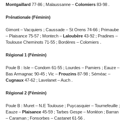
Montgaillard
77-86 ; Malaussanne –
Colomiers
83-98 .
Prénationale (Féminin)
Gimont – Vacquiers ; Caussade – St Orens 74-66 ; Primaube
– Plaisance 75-57 ; Montech –
Laloubère
43-92 ; Pradines –
Toulouse Cheminots 71-55 ; Bordères – Colomiers .
Régional 1 (Féminin)
Poule B : Isle – Condom 61-55 ; Lourdes – Pamiers ; Eauze –
Bas Armagnac 90-45 ; Vic –
Frouzins
87-98 ; Séméac –
Cugnaux
47-62 ; Lavelanet – Auch .
Régional 2 (Féminin)
Poule B : Muret – N.E Toulouse ; Puycasquier – Tournefeuille ;
Eauze –
Plaisance
45-59 ; Tarbes Gespe – Monléon ; Barran
– Caraman ; Fonsorbes – Castanet 61-56 .