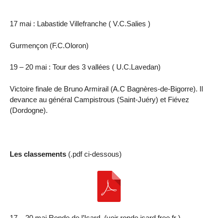
17 mai : Labastide Villefranche ( V.C.Salies )
Gurmençon (F.C.Oloron)
19 – 20 mai : Tour des 3 vallées ( U.C.Lavedan)
Victoire finale de Bruno Armirail (A.C Bagnères-de-Bigorre). Il
devance au général Campistrous (Saint-Juéry) et Fiévez
(Dordogne).
Les classements
(.pdf ci-dessous)
17 – 20 mai Ronde de l’Isard. (voir ronde.isard.free.fr )