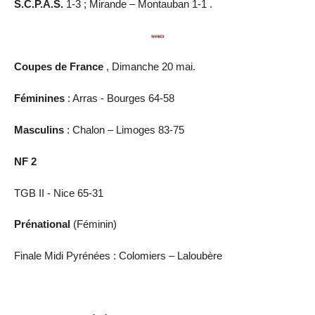
S.C.P.A.S.
1-3 ; Mirande – Montauban 1-1 .
Coupes de France
, Dimanche 20 mai.
Féminines
: Arras - Bourges 64-58
Masculins
: Chalon – Limoges 83-75
NF 2
TGB II - Nice 65-31
Prénational
(Féminin)
Finale Midi Pyrénées : Colomiers – Laloubère