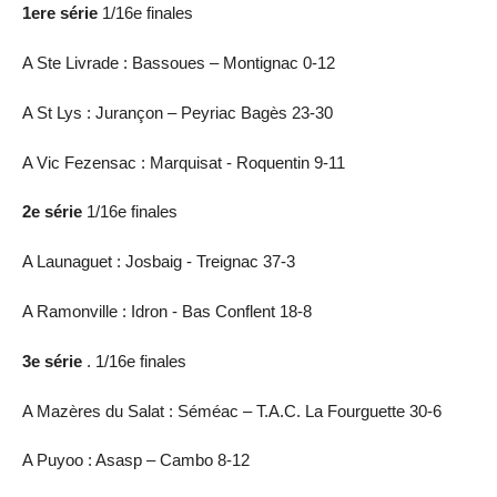
1ere série
1/16e finales
A Ste Livrade : Bassoues – Montignac 0-12
A St Lys : Jurançon – Peyriac Bagès 23-30
A Vic Fezensac : Marquisat - Roquentin 9-11
2e série
1/16e finales
A Launaguet : Josbaig - Treignac 37-3
A Ramonville : Idron - Bas Conflent 18-8
3e série
. 1/16e finales
A Mazères du Salat : Séméac – T.A.C. La Fourguette 30-6
A Puyoo : Asasp – Cambo 8-12