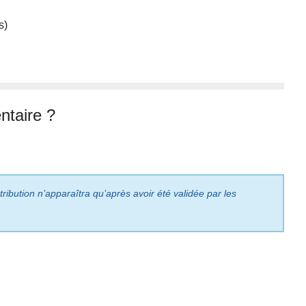
s)
taire ?
ribution n’apparaîtra qu’après avoir été validée par les