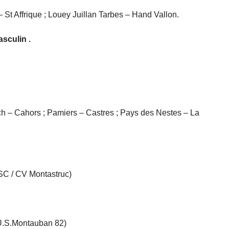
 St Affrique ; Louey Juillan Tarbes – Hand Vallon.
sculin .
h – Cahors ; Pamiers – Castres ; Pays des Nestes – La
 SC / CV Montastruc)
 (U.S.Montauban 82)