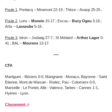
Poule 1
. Pontacq – Miramont 22-19 ; Thèze – Asasp 25-25 .
Poule 2
. Lons –
Monein
15-17 ; Escou –
Buzy Ogeu
3-16 ;
Artix –
Lasseube
5-16 .
Poule 3
. Idron – Josbaig 27-7 ; St Médard –
Arthez Lagor
0-
41 ; BAL –
Mourenx
13-17.
CFA
Martigues - Béziers 0-0, Marignane - Monaco, Bayonne - Saint
Etienne, Mont de Marsan - Rodez, Pau - Colomiers 0-0,
Marseille - Le Pontet, Albi - Valence, Tarbes - Cannes 1-1,
Hyères - Lyon.
Classement