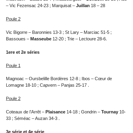
– Vic Fezensac 24-23 ; Marquisat –
Juillan
18 – 28
Poule 2
Vic Bigorre – Baronnies 13-3 ; St Lary – Marciac 51-5 ;
Bassoues –
Masseube
12-20 ; Trie – Lectoure 28-6.
1ere et 2e séries
Poule 1
Magnoac – Oursbelille Bordères 12-8 ; Ibos – Cœur de
Lomagne 18-10 ; Capvern – Panjas 25-17 .
Poule 2
Coteaux de l’Arrêt –
Plaisance
14-18 ; Gondrin –
Tournay
10-
33 ; Séméac – Auzan 34-3 .
3e série et 4e série