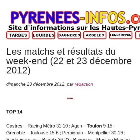
Les matchs et résultats du
week-end (22 et 23 décembre
2012)
dimanche 23 décembre 2012
,
par
rédaction
TOP 14
Castres – Racing Métro 31-10 ; Agen –
Toulon
9-15 ;
Grenoble – Toulouse 15-6 ; Perpignan – Montpellier 30-19 ;
Stade Français – Biarritz 36-23 ; Bayonne – Mont de Marsan