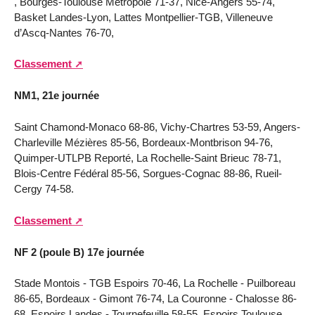
, Bourges-Toulouse Métropole 71-37, Nice-Angers 55-74,
Basket Landes-Lyon, Lattes Montpellier-TGB, Villeneuve
d’Ascq-Nantes 76-70,
Classement
NM1, 21e journée
Saint Chamond-Monaco 68-86, Vichy-Chartres 53-59, Angers-
Charleville Mézières 85-56, Bordeaux-Montbrison 94-76,
Quimper-UTLPB Reporté, La Rochelle-Saint Brieuc 78-71,
Blois-Centre Fédéral 85-56, Sorgues-Cognac 88-86, Rueil-
Cergy 74-58.
Classement
NF 2 (poule B) 17e journée
Stade Montois - TGB Espoirs 70-46, La Rochelle - Puilboreau
86-65, Bordeaux - Gimont 76-74, La Couronne - Chalosse 86-
68, Espoirs Landes - Tournefeuille 58-55, Espoirs Toulouse