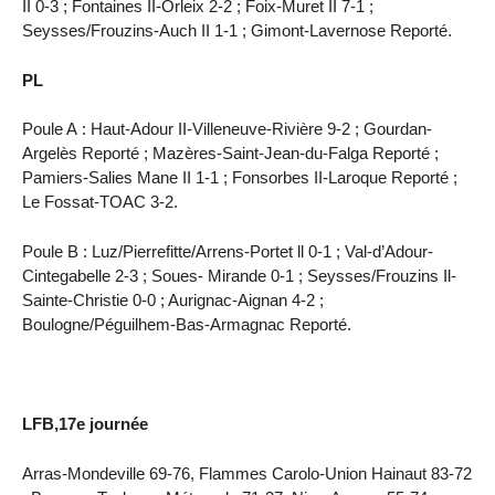
II 0-3 ; Fontaines II-Orleix 2-2 ; Foix-Muret II 7-1 ;
Seysses/Frouzins-Auch II 1-1 ; Gimont-Lavernose Reporté.
PL
Poule A : Haut-Adour II-Villeneuve-Rivière 9-2 ; Gourdan-
Argelès Reporté ; Mazères-Saint-Jean-du-Falga Reporté ;
Pamiers-Salies Mane II 1-1 ; Fonsorbes II-Laroque Reporté ;
Le Fossat-TOAC 3-2.
Poule B : Luz/Pierrefitte/Arrens-Portet ll 0-1 ; Val-d’Adour-
Cintegabelle 2-3 ; Soues- Mirande 0-1 ; Seysses/Frouzins Il-
Sainte-Christie 0-0 ; Aurignac-Aignan 4-2 ;
Boulogne/Péguilhem-Bas-Armagnac Reporté.
LFB,17e journée
Arras-Mondeville 69-76, Flammes Carolo-Union Hainaut 83-72