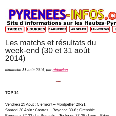
Les matchs et résultats du
week-end (30 et 31 août
2014)
dimanche 31 août 2014
,
par
rédaction
TOP 14
Vendredi 29 Août : Clermont – Montpellier 20-21
Samedi 30 Août : Castres – Bayonne 30-6 ; Grenoble –
Bordeaux 37-23 ; La Rochelle – Toulouse 37-25 ; Lyon – Brive