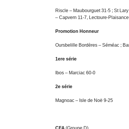
Riscle – Maubourguet 31-5 ; St Lar
– Capvern 11-7, Lectoure-Plaisance
Promotion Honneur
Oursbelille Bordères – Séméac ; Baron
1ere série
Ibos – Marciac 60-0
2e série
Magnoac – Isle de Noë 9-25
CFA
(Groupe D)