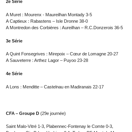
2e Série
A Muret : Mourenx - Maureilhan Montady 3-5
A Captieux : Rabastens – Isle Dronne 38-0
A Montredon des Corbières : Aureilhan – R.C.Donzerois 36-5
3e Série
A Quint Fonsegrives : Mirepoix – Cœur de Lomagne 20-27
A Sauveterre : Arthez Lagor – Puyoo 23-28
4e Série
A Lons : Menditte – Castelnau en Madiranais 22-17
CFA – Groupe D
(29e journée)
Saint Malo-Vitré 1-3, Plabennec-Fontenay le Comte 0-3,