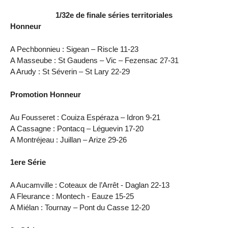
1/32e de finale séries territoriales
Honneur
A Pechbonnieu : Sigean – Riscle 11-23
A Masseube : St Gaudens – Vic – Fezensac 27-31
A Arudy : St Séverin – St Lary 22-29
Promotion Honneur
Au Fousseret : Couiza Espéraza – Idron 9-21
A Cassagne : Pontacq – Léguevin 17-20
A Montréjeau : Juillan – Arize 29-26
1ere Série
A Aucamville : Coteaux de l’Arrêt - Daglan 22-13
A Fleurance : Montech - Eauze 15-25
A Miélan : Tournay – Pont du Casse 12-20