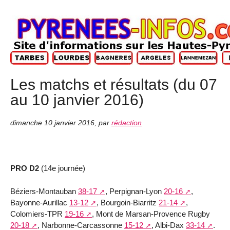
Les matchs et résultats (du 07
au 10 janvier 2016)
dimanche 10 janvier 2016
,
par
rédaction
PRO D2
(14e journée)
Béziers-Montauban
38-17
, Perpignan-Lyon
20-16
,
Bayonne-Aurillac
13-12
, Bourgoin-Biarritz
21-14
,
Colomiers-TPR
19-16
, Mont de Marsan-Provence Rugby
20-18
, Narbonne-Carcassonne
15-12
, Albi-Dax
33-14
.