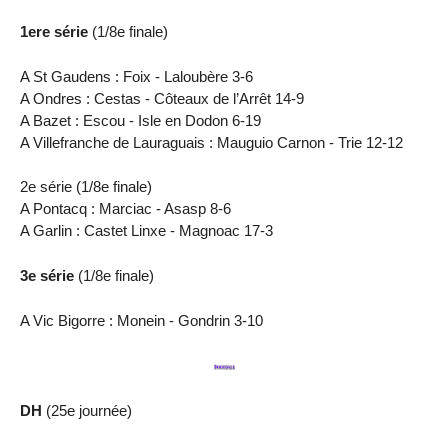
1ere série
(1/8e finale)
A St Gaudens : Foix - Laloubère 3-6
A Ondres : Cestas - Côteaux de l’Arrêt 14-9
A Bazet : Escou - Isle en Dodon 6-19
A Villefranche de Lauraguais : Mauguio Carnon - Trie 12-12
2e série (1/8e finale)
A Pontacq : Marciac - Asasp 8-6
A Garlin : Castet Linxe - Magnoac 17-3
3e série
(1/8e finale)
A Vic Bigorre : Monein - Gondrin 3-10
DH
(25e journée)