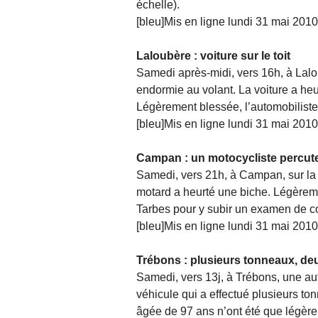
échelle).
[bleu]Mis en ligne lundi 31 mai 2010
Laloubère : voiture sur le toit
Samedi après-midi, vers 16h, à Lalo
endormie au volant. La voiture a heur
Légèrement blessée, l’automobiliste 
[bleu]Mis en ligne lundi 31 mai 2010
Campan : un motocycliste percut
Samedi, vers 21h, à Campan, sur la 
motard a heurté une biche. Légèremen
Tarbes pour y subir un examen de co
[bleu]Mis en ligne lundi 31 mai 2010
Trébons : plusieurs tonneaux, de
Samedi, vers 13j, à Trébons, une au
véhicule qui a effectué plusieurs t
âgée de 97 ans n’ont été que légèr