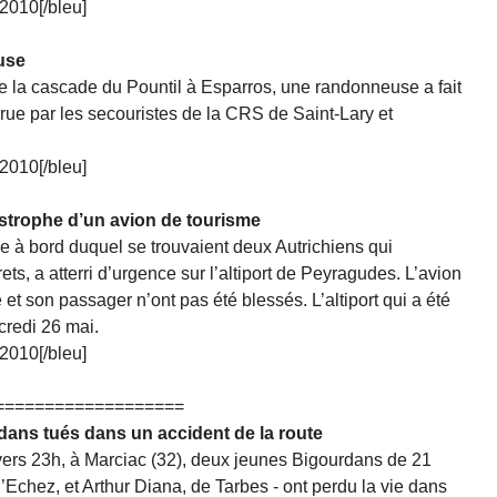
2010[/bleu]
use
 de la cascade du Pountil à Esparros, une randonneuse a fait
rue par les secouristes de la CRS de Saint-Lary et
2010[/bleu]
astrophe d’un avion de tourisme
e à bord duquel se trouvaient deux Autrichiens qui
ts, a atterri d’urgence sur l’altiport de Peyragudes. L’avion
et son passager n’ont pas été blessés. L’altiport qui a été
redi 26 mai.
2010[/bleu]
===================
dans tués dans un accident de la route
vers 23h, à Marciac (32), deux jeunes Bigourdans de 21
Echez, et Arthur Diana, de Tarbes - ont perdu la vie dans