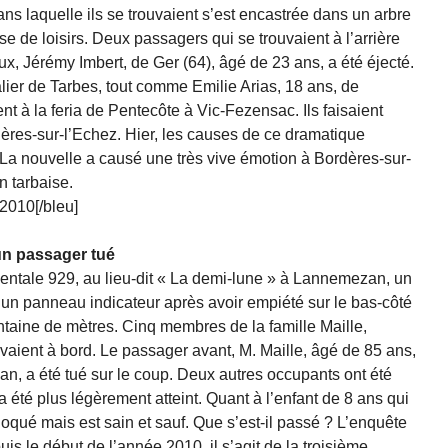
ans laquelle ils se trouvaient s’est encastrée dans un arbre
e de loisirs. Deux passagers qui se trouvaient à l’arrière
ux, Jérémy Imbert, de Ger (64), âgé de 23 ans, a été éjecté.
alier de Tarbes, tout comme Emilie Arias, 18 ans, de
nt à la feria de Pentecôte à Vic-Fezensac. Ils faisaient
dères-sur-l’Echez. Hier, les causes de ce dramatique
 La nouvelle a causé une très vive émotion à Bordères-sur-
n tarbaise.
2010[/bleu]
un passager tué
mentale 929, au lieu-dit « La demi-lune » à Lannemezan, un
un panneau indicateur après avoir empiété sur le bas-côté
ntaine de mètres. Cinq membres de la famille Maille,
uvaient à bord. Le passager avant, M. Maille, âgé de 85 ans,
an, a été tué sur le coup. Deux autres occupants ont été
 été plus légèrement atteint. Quant à l’enfant de 8 ans qui
 choqué mais est sain et sauf. Que s’est-il passé ? L’enquête
is le début de l’année 2010, il s’agit de la troisième