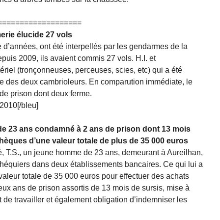
===================
rie élucide 27 vols
 d’années, ont été interpellés par les gendarmes de la
uis 2009, ils avaient commis 27 vols. H.I. et
iel (tronçonneuses, perceuses, scies, etc) qui a été
le des deux cambrioleurs. En comparution immédiate, le
de prison dont deux ferme.
2010[/bleu]
e de 23 ans condamné à 2 ans de prison dont 13 mois
hèques d’une valeur totale de plus de 35 000 euros
tité, T.S., un jeune homme de 23 ans, demeurant à Aureilhan,
 chéquiers dans deux établissements bancaires. Ce qui lui a
aleur totale de 35 000 euros pour effectuer des achats
eux ans de prison assortis de 13 mois de sursis, mise à
t de travailler et également obligation d’indemniser les