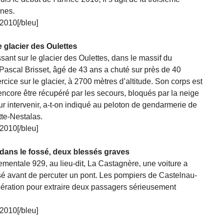
nnes.
2010[/bleu]
 glacier des Oulettes
nt sur le glacier des Oulettes, dans le massif du
Pascal Brisset, âgé de 43 ans a chuté sur près de 40
ercice sur le glacier, à 2700 mètres d’altitude. Son corps est
ncore être récupéré par les secours, bloqués par la neige
our intervenir, a-t-on indiqué au peloton de gendarmerie de
te-Nestalas.
2010[/bleu]
dans le fossé, deux blessés graves
tementale 929, au lieu-dit, La Castagnère, une voiture a
ossé avant de percuter un pont. Les pompiers de Castelnau-
ération pour extraire deux passagers sérieusement
2010[/bleu]