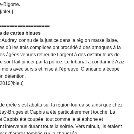
e-Bigorre.
[/bleu]
===================
rs de cartes bleues
 Audrey, connu de la justice dans la région marseillaise,
s où les trois complices ont procédé à des arnaques à la
s âgées venues retirer de l’argent à des distributeurs de
 se sont fait pincer par la police. Le tribunal a condamné Aziz
6 mois avec sursis et mise à l’épreuve. Giancarlo a écopé
en détention.
2010[/bleu]
 de grêle s’est abattu sur la région lourdaise ainsi que chez
 Nay-Bruges et Capbis a été particulièrement touché. La
et Capbis été coupée, tout comme le téléphone et
t intervenus durant toute la soirée. Vers minuit, ils étaient
oncs d’arbres tombés sur la chaussée.