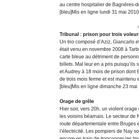
au centre hospitalier de Bagnères-d
[bleu]Mis en ligne lundi 31 mai 2010
Tribunal : prison pour trois voleu
Un trio composé d’Aziz, Giancarlo et
était venu en novembre 2008 à Tarbe
carte bleue au détriment de personne
billets. Mal leur en a pris puisqu’ils
et Audrey à 18 mois de prison dont 
de trois mois ferme et est maintenu 
[bleu]Mis en ligne dimanche 23 mai 
Orage de grêle
Hier soir, vers 20h, un violent orage
les voisins béarnais. Le secteur de
route départementale entre Bruges 
l’électricité. Les pompiers de Nay son
encore en train de tronçonner les tr