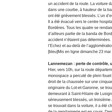
un accident de la route. La voiture d
dans une courbe, à hauteur de la bas
ont été grièvement blessés. L’un d’e
Il a été évacué vers le centre hospit
Bordères. Tous les quatre se rendaie
d’ailleurs partie de la banda de Bor
accident n’étaient pas déterminées.
l’Echez et au-delà de l’agglomératio
[bleu]Mis en ligne dimanche 23 mai 
Lannemezan : perte de contrôle, 
Hier, vers 10h, sur la route départe
monospace a percuté de plein fouet 
droit de la chaussée sur une cinqua
originaire du Lot-et-Garonne, se tro
demeurant à Saint-Hilaire de Lusign
sérieusement blessés, un troisième a
se trouvait dans la voiture, il a été
de la gendarmerie est en cours. Depu