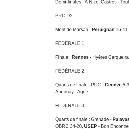
Demi-finales : À Nice, Castres - Tou
PRO D2
Mont de Marsan -
Perpignan
16-41
FÉDÉRALE 1
Finale :
Rennes
- Hyères Carqueir
FÉDÉRALE 2
Quarts de finale : PUC -
Genève
5-3
Annonay - Agde
FÉDÉRALE 3
Quarts de finale : Grenade -
Palava
OBRC 34-20,
USEP
- Bon Encontr