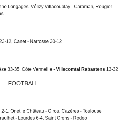
nne Longages, Vélizy Villacoublay - Caraman, Rougier -
as
23-12, Canet - Narrosse 30-12
hèze 33-35, Côte Vermeille -
Villecomtal Rabastens
13-32
FOOTBALL
ch 2-1, Onet le Château - Girou, Cazères - Toulouse
raulhet - Lourdes 6-4, Saint Orens - Rodéo