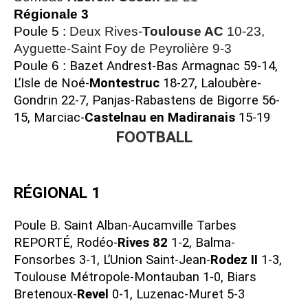
Régionale 3
Poule 5 :
Deux Rives-
Toulouse AC
10-23,
Ayguette-Saint Foy de Peyrolière 9-3
Poule 6 :
Bazet Andrest-Bas Armagnac 59-14, 
L’Isle de Noé-
Montestruc
18-27, Laloubère-
Gondrin 22-7, Panjas-Rabastens de Bigorre 56-
15, Marciac-
Castelnau en Madiranais
15-19
FOOTBALL
RÉGIONAL 1
Poule B. Saint Alban-Aucamville Tarbes 
REPORTÉ, Rodéo-
Rives 82
1-2, Balma-
Fonsorbes 3-1, L’Union Saint-Jean-
Rodez II
1-3,
Toulouse Métropole-Montauban 1-0, Biars
Bretenoux-
Revel
0-1, Luzenac-Muret 5-3