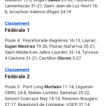
Mauléon 13-3, Anglet-
Salles
25-30, Fleurance-
Lannemezan 31-27, Saint-Jean-de-Luz-Niort 16-
8, Arcachon-Valence d’Agen 24-19
Classement
Fédérale 1
Poule 4 : Peyrehorade-Bagnères 16-13, Layrac-
Gujan Mestras
19-20, Floirac-Nafarroa 35-21,
Saint-Médard-en-Jalles-Lourdes 32-14, Tyrosse-
4 Cantons 31-21, Castillon-
Oloron
3-27
Classement
Fédérale 2
Poule 5 : Pont Long-
Morlaàs
11-14, Léguevin-
OBRC 24-8, Miélan-Lombez Samatan 25-22,
Gimont-Coarraze Nay 14-14, Rieumes-Nougaro
27-17, Beaumont-de-Lomagne- USEP 37-14