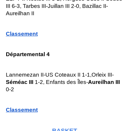
III 6-3, Tarbes III-Juillan III 2-0, Bazillac II-
Aureilhan II
Classement
Départemental 4
Lannemezan II-US Coteaux II 1-1,Orleix III-
Séméac III
1-2, Enfants des Îles-
Aureilhan III
0-2
Classement
BASKET 