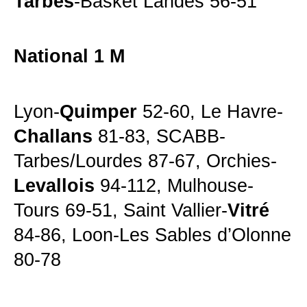
Tarbes
-Basket Landes 56-51
National 1 M
Lyon-
Quimper
52-60, Le Havre-
Challans
81-83, SCABB-
Tarbes/Lourdes 87-67, Orchies-
Levallois
94-112, Mulhouse-
Tours 69-51, Saint Vallier-
Vitré
84-86, Loon-Les Sables d’Olonne
80-78