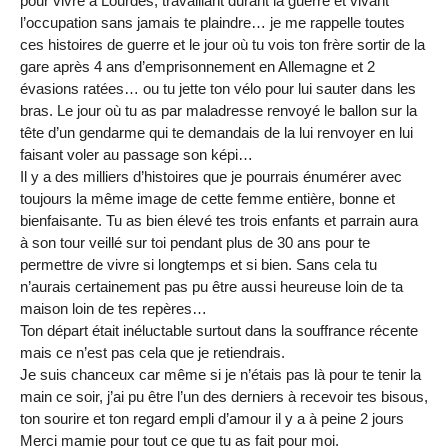
pour vivre à Lourdes, travaillant durant la guerre et vivant
l’occupation sans jamais te plaindre… je me rappelle toutes
ces histoires de guerre et le jour où tu vois ton frère sortir de la
gare après 4 ans d’emprisonnement en Allemagne et 2
évasions ratées… ou tu jette ton vélo pour lui sauter dans les
bras. Le jour où tu as par maladresse renvoyé le ballon sur la
tête d’un gendarme qui te demandais de la lui renvoyer en lui
faisant voler au passage son képi…
Il y a des milliers d’histoires que je pourrais énumérer avec
toujours la même image de cette femme entière, bonne et
bienfaisante. Tu as bien élevé tes trois enfants et parrain aura
à son tour veillé sur toi pendant plus de 30 ans pour te
permettre de vivre si longtemps et si bien. Sans cela tu
n’aurais certainement pas pu être aussi heureuse loin de ta
maison loin de tes repères…
Ton départ était inéluctable surtout dans la souffrance récente
mais ce n’est pas cela que je retiendrais.
Je suis chanceux car même si je n’étais pas là pour te tenir la
main ce soir, j’ai pu être l’un des derniers à recevoir tes bisous,
ton sourire et ton regard empli d’amour il y a à peine 2 jours
Merci mamie pour tout ce que tu as fait pour moi.