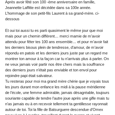
Après avoir fêté son 100 -ème anniversaire en famille,
Jeannette Laffitte est décédée dans sa 100e année.
L’hommage de son petit-fils Laurent à sa grand-mère. ci-
dessous
Et oui toi aussi tu es parti quasiment le même jour que moi
mais pour un chemin différent… merci mamie de m’avoir
attendu pour fêter tes 100 ans ensemble… et pour m’avoir fait
tes derniers bisous plein de tendresse, d’amour, de m’avoir
répondu en patois et les derniers jours juste par un regard me
montrer ton amour à ta façon car tu n’arrivais plus à parler. On
ne veux jamais voir partir nos être chers mais la souffrance
des derniers jours n’était pas enviable et ton envol pour
rejoindre papi était salvateur.
Tu resteras pour moi ma grand mère chérie que je voyais tous
les jours durant mon enfance les midi à la pause méridienne
de l’école, une femme admirable, jamais désagréable, toujours
souriante capable de tendre l’autre joue après une gifle mais tu
n’as jamais eu à en recevoir tellement ta gentillesse rayonnait
autour de toi. Toi la fille de Batsurguere descendue d’Omex