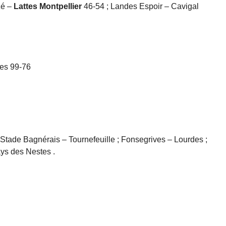
zé –
Lattes Montpellier
46-54 ; Landes Espoir – Cavigal
des 99-76
 Stade Bagnérais – Tournefeuille ; Fonsegrives – Lourdes ;
ys des Nestes .