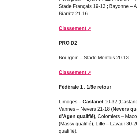
Stade Français 19-13 ; Bayonne – Ag
Biarritz 21-16.
Classement
PRO D2
Bourgoin – Stade Montois 20-13
Classement
Fédérale 1 . 1/8e retour
Limoges –
Castanet
10-32 (Castane
Vannes – Nevers 21-18 (
Nevers qua
d’Agen qualifié)
, Colomiers – Mac
(Massy qualifié),
Lille
– Lavaur 30-20
qualifié).