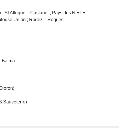
 ; St Affrique – Castanet ; Pays des Nestes –
oulouse Union ; Rodez – Roques .
– Balma.
 Oloron)
.S.Sauveterre)