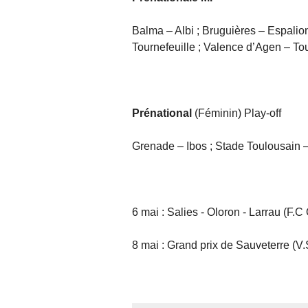
Balma – Albi ; Bruguières – Espalion
Tournefeuille ; Valence d’Agen – T
Prénational
(Féminin) Play-off
Grenade – Ibos ; Stade Toulousain 
6 mai : Salies - Oloron - Larrau (F.C
8 mai : Grand prix de Sauveterre (V