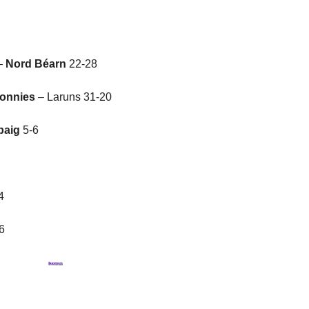
 –
Nord Béarn
22-28
onnies
– Laruns 31-20
baig
5-6
4
6