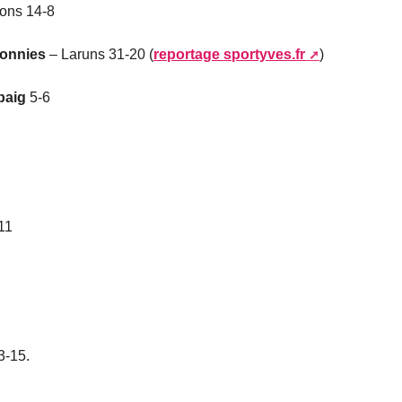
rons 14-8
onnies
– Laruns 31-20 (
reportage sportyves.fr
)
baig
5-6
11
3-15.