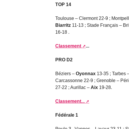
TOP 14
Toulouse – Clermont 22-9 ; Montpell
Biarritz
11-13 ; Stade Français – Br
16-18 .
Classement
...
PRO D2
Béziers –
Oyonnax
13-35 ; Tarbes 
Carcassonne 22-9 ; Grenoble – Péri
27-22 ; Aurillac –
Aix
19-28.
Classement...
Fédérale 1
Poule 3 . Vannes – Lavaur 23-11 ; S