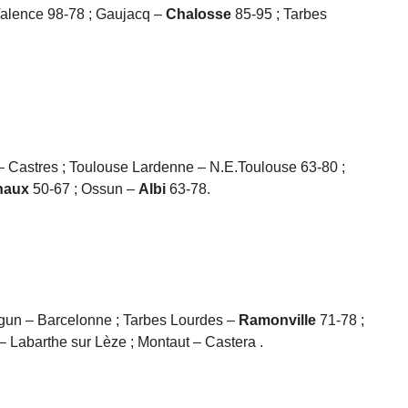
Valence 98-78 ; Gaujacq –
Chalosse
85-95 ; Tarbes
– Castres ; Toulouse Lardenne – N.E.Toulouse 63-80 ;
naux
50-67 ; Ossun –
Albi
63-78.
gun – Barcelonne ; Tarbes Lourdes –
Ramonville
71-78 ;
– Labarthe sur Lèze ; Montaut – Castera .