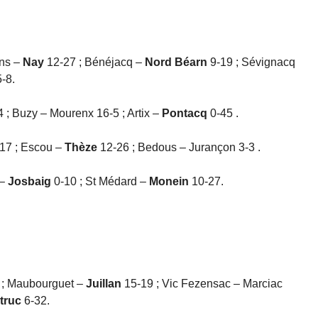
uns –
Nay
12-27 ; Bénéjacq –
Nord Béarn
9-19 ; Sévignacq
-8.
 ; Buzy – Mourenx 16-5 ; Artix –
Pontacq
0-45 .
17 ; Escou –
Thèze
12-26 ; Bedous – Jurançon 3-3 .
 –
Josbaig
0-10 ; St Médard –
Monein
10-27.
 ; Maubourguet –
Juillan
15-19 ; Vic Fezensac – Marciac
truc
6-32.