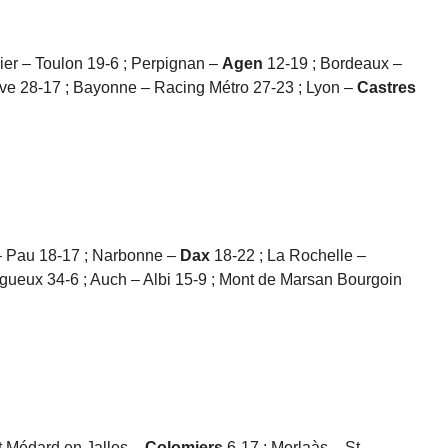
ier – Toulon 19-6 ; Perpignan –
Agen
12-19 ; Bordeaux –
ive 28-17 ; Bayonne – Racing Métro 27-23 ; Lyon –
Castres
– Pau 18-17 ; Narbonne –
Dax
18-22 ; La Rochelle –
gueux 34-6 ; Auch – Albi 15-9 ; Mont de Marsan Bourgoin
t Médard en Jalles –
Colomiers
6-17 ; Morlaàs – St