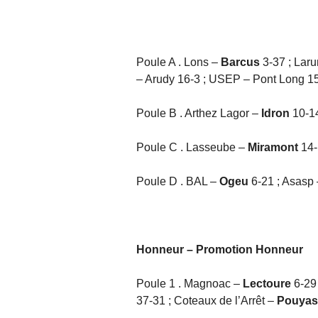
Poule A . Lons –
Barcus
3-37 ; Lar
– Arudy 16-3 ; USEP – Pont Long 15
Poule B . Arthez Lagor –
Idron
10-14
Poule C . Lasseube –
Miramont
14-
Poule D . BAL –
Ogeu
6-21 ; Asasp
Honneur – Promotion Honneur
Poule 1 . Magnoac –
Lectoure
6-29
37-31 ; Coteaux de l’Arrêt –
Pouyas