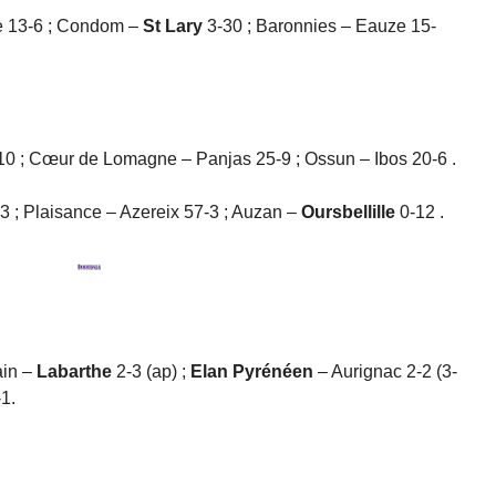
re 13-6 ; Condom –
St Lary
3-30 ; Baronnies – Eauze 15-
10 ; Cœur de Lomagne – Panjas 25-9 ; Ossun – Ibos 20-6 .
3 ; Plaisance – Azereix 57-3 ; Auzan –
Oursbellille
0-12 .
ain –
Labarthe
2-3 (ap) ;
Elan Pyrénéen
– Aurignac 2-2 (3-
1.