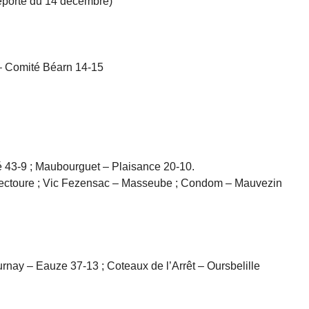
reporté du 14 décembre)
– Comité Béarn 14-15
 43-9 ; Maubourguet – Plaisance 20-10.
ectoure ; Vic Fezensac – Masseube ; Condom – Mauvezin
urnay – Eauze 37-13 ; Coteaux de l’Arrêt – Oursbelille