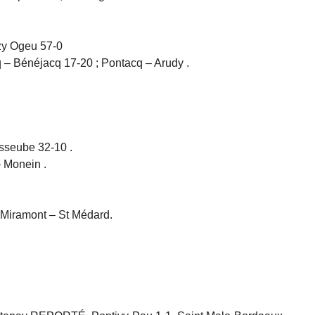
zy Ogeu 57-0
– Bénéjacq 17-20 ; Pontacq – Arudy .
sseube 32-10 .
 Monein .
; Miramont – St Médard.