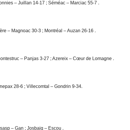
onnies – Juillan 14-17 ; Séméac – Marciac 55-7 .
bère – Magnoac 30-3 ; Montréal – Auzan 26-16 .
ontestruc – Panjas 3-27 ; Azereix – Cœur de Lomagne .
epax 28-6 ; Villecomtal – Gondrin 9-34.
Asasp – Gan ; Josbaig – Escou .