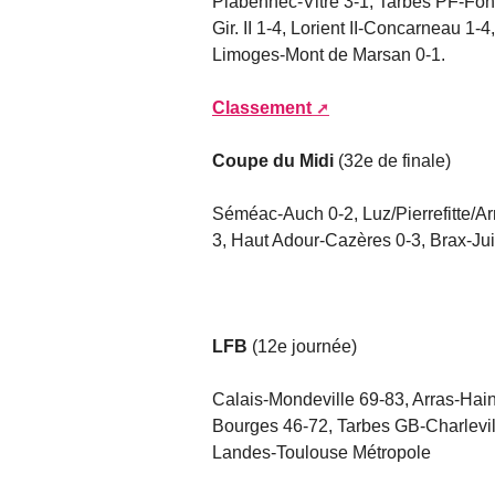
Plabennec-Vitré 3-1, Tarbes PF-Fo
Gir. II 1-4, Lorient II-Concarneau 1-
Limoges-Mont de Marsan 0-1.
Classement
Coupe du Midi
(32e de finale)
Séméac-Auch 0-2, Luz/Pierrefitte/A
3, Haut Adour-Cazères 0-3, Brax-Jui
LFB
(12e journée)
Calais-Mondeville 69-83, Arras-Hain
Bourges 46-72, Tarbes GB-Charlevil
Landes-Toulouse Métropole