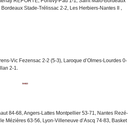
ntenay REPORTÉ, Pontivy-Pau 1-1, Saint Malo-Bordeaux
4, Bordeaux Stade-Trélissac 2-2, Les Herbiers-Nantes II ,
rrens-Vic Fezensac 2-2 (5-3), Laroque d’Olmes-Lourdes 0-
llan 2-1.
aut 84-68, Angers-Lattes Montpellier 53-71, Nantes Rezé-
le Mézières 63-56, Lyon-Villeneuve d’Ascq 74-83, Basket