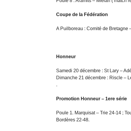
Poule 8 . Aramits – Miélan ( match 
Coupe de la Fédération
A Puilboreau : Comité de Bretagne 
Honneur
Samedi 20 décembre : St Lary – Adé
Dimanche 21 décembre : Riscle – L
.
Promotion Honneur – 1ere série
Poule 1. Marquisat – Trie 24-14 ; To
Bordères 22-48.